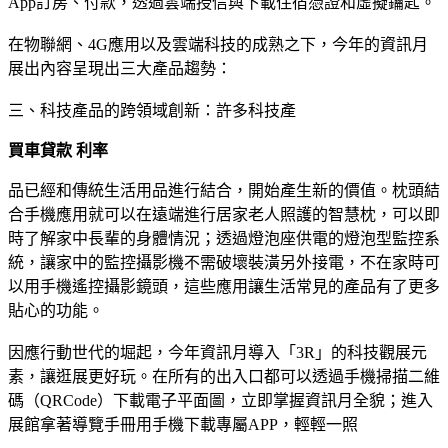
App訂房、付款，透過雲端授信與下載住宿憑證和虛擬鑰匙。
在物聯網、4G應用以及雲端科技的成熟之下，今年的資訊月
展出內容呈現出三大產品趨勢：
三、科技產品的跨領域創新：許多科技產
買車貸款 利率
品已經和傳統生活用品進行結合，開始產生新的價值。枕頭結
合手機應用就可以在遠端進行居家老人照護的智慧枕，可以即
時了解家中長輩的身體情況；透過燈泡座供電的燈泡型監控系
統，讓家中的監控攝影機不需破壞裝潢另外接電，不在家時可
以用手機遙控攝影鏡頭，這些應用讓生活常見的產品有了更多
貼心的功能。
因應行動世代的堀起，今年資訊月導入「3R」的科技觀展元
素，讓逛展更好玩。在所有的出入口都可以透過手機掃描二維
碼（QRCode）下載電子平面圖，立即掌握資訊月全貌；進入
展館拿著導覽手冊用手機下載專屬APP，輕輕一照